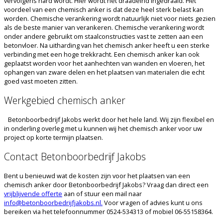
vervolgens hard wordt. Hier wordt het draadeind ingedraaid. Het
voordeel van een chemisch anker is dat deze heel sterk belast kan
worden. Chemische verankering wordt natuurlijk niet voor niets gezien
als de beste manier van verankeren. Chemische verankering wordt
onder andere gebruikt om staalconstructies vast te zetten aan een
betonvloer. Na uitharding van het chemisch anker heeft u een sterke
verbinding met een hoge trekkracht. Een chemisch anker kan ook
geplaatst worden voor het aanhechten van wanden en vloeren, het
ophangen van zware delen en het plaatsen van materialen die echt
goed vast moeten zitten.
Werkgebied chemisch anker
Betonboorbedrijf Jakobs werkt door het hele land. Wij zijn flexibel en
in onderling overleg met u kunnen wij het chemisch anker voor uw
project op korte termijn plaatsen.
Contact Betonboorbedrijf Jakobs
Bent u benieuwd wat de kosten zijn voor het plaatsen van een
chemisch anker door Betonboorbedrijf Jakobs? Vraag dan direct een
vrijblijvende offerte
aan of stuur een mail naar
info@betonboorbedrijfjakobs.nl
.
Voor vragen of advies kunt u ons
bereiken via het telefoonnummer 0524-534313 of mobiel 06-55158364.